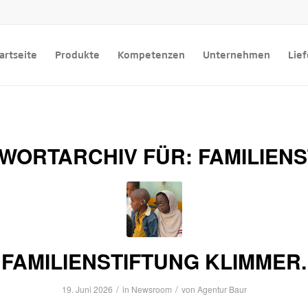
artseite
Produkte
Kompetenzen
Unternehmen
Lie
WORTARCHIV FÜR:
FAMILIEN
FAMILIENSTIFTUNG KLIMMER.
/
/
19. Juni 2026
in
Newsroom
von
Agentur Baur